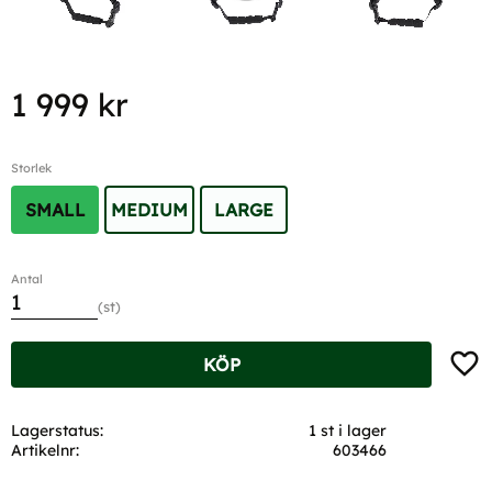
1 999
kr
Storlek
SMALL
MEDIUM
LARGE
Antal
st
Lägg t
KÖP
Lagerstatus
1 st i lager
Artikelnr
603466