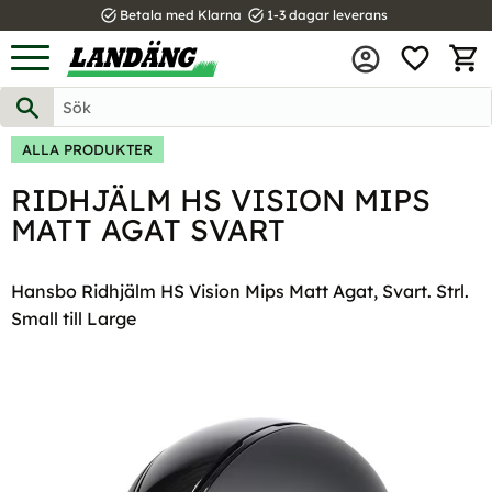
task_alt
task_alt
Betala med Klarna
1-3 dagar leverans
FAVOR
Meny
KUND
ALLA PRODUKTER
RIDHJÄLM HS VISION MIPS
MATT AGAT SVART
Hansbo Ridhjälm HS Vision Mips Matt Agat, Svart. Strl.
Small till Large