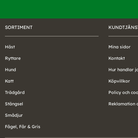
SORTIMENT
KUNDTJÄNS
Häst
Mina sidor
Ryttare
Kontakt
Hund
Hur handlar j
Katt
Köpvillkor
Trädgård
Policy och co
Stängsel
Reklamation o
Smådjur
Fågel, Får & Gris