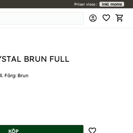
Priser visas
inkl. moms
FAVORIT
KUNDV
STAL BRUN FULL
ll. Färg: Brun
Lägg till i favoriter
KÖP