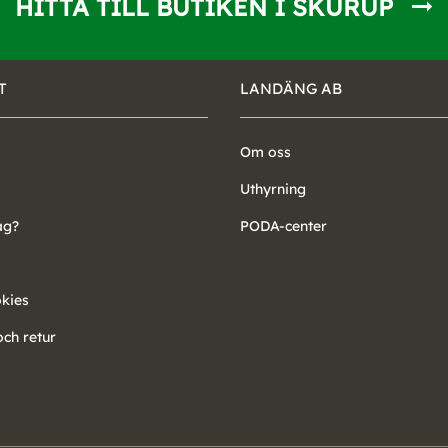
HITTA TILL BUTIKEN I SKURUP
T
LANDÄNG AB
Om oss
Uthyrning
ag?
PODA-center
okies
ch retur