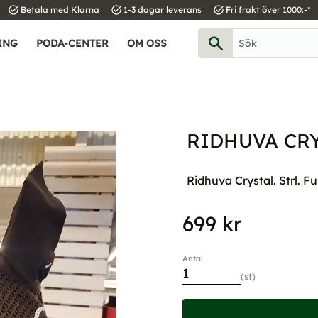
task_alt
task_alt
task_alt
Betala med Klarna
1-3 dagar leverans
Fri frakt över 1000:-*
ING
PODA-CENTER
OM OSS
RIDHUVA CRY
Ridhuva Crystal. Strl. Fu
699
kr
Antal
st