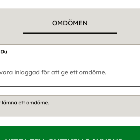
OMDÖMEN
Du
tt lämna ett omdöme.