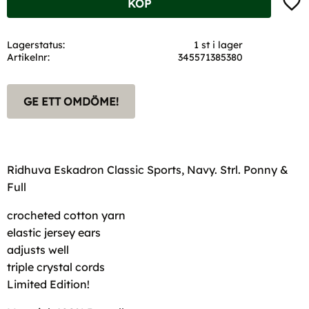
KÖP
Lagerstatus
1 st i lager
Artikelnr
345571385380
GE ETT OMDÖME!
Ridhuva Eskadron Classic Sports, Navy. Strl. Ponny &
Full
crocheted cotton yarn
elastic jersey ears
adjusts well
triple crystal cords
Limited Edition!