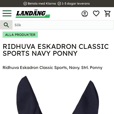
task_alt
task_alt
Betala med Klarna
1-3 dagar leverans
FAVOR
Meny
KUND
ALLA PRODUKTER
RIDHUVA ESKADRON CLASSIC
SPORTS NAVY PONNY
Ridhuva Eskadron Classic Sports, Navy. Strl. Ponny