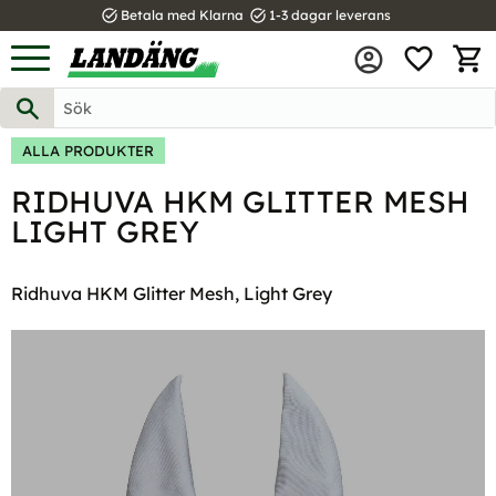
task_alt
task_alt
Betala med Klarna
1-3 dagar leverans
FAVOR
Meny
KUND
ALLA PRODUKTER
RIDHUVA HKM GLITTER MESH
LIGHT GREY
Ridhuva HKM Glitter Mesh, Light Grey