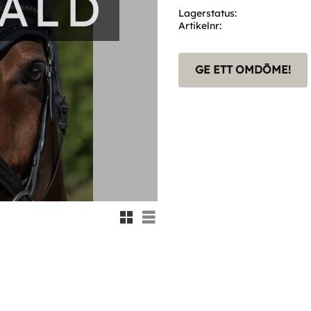
SÅLD
Lagerstatus
Artikelnr
GE ETT OMDÖME!
Rutnätsvy
Listvy