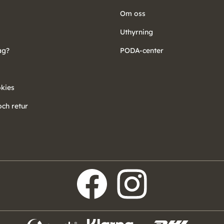
Om oss
Uthyrning
ag?
PODA-center
okies
ch retur