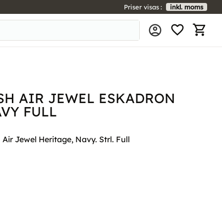
Priser visas
inkl. moms
FAVORIT
KUNDV
SH AIR JEWEL ESKADRON
VY FULL
r Jewel Heritage, Navy. Strl. Full
l i favoriter