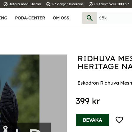
task_alt
task_alt
task_alt
Betala med Klarna
1-3 dagar leverans
Fri frakt över 1000:-*
ING
PODA-CENTER
OM OSS
RIDHUVA ME
HERITAGE NA
Eskadron Ridhuva Mesh Ai
399
kr
Lägg til
BEVAKA