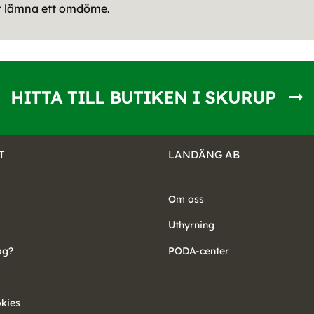
tt lämna ett omdöme.
HITTA TILL BUTIKEN I SKURUP
T
LANDÄNG AB
Om oss
Uthyrning
ag?
PODA-center
okies