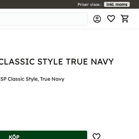
Priser visas
inkl. moms
FAVORIT
KUNDV
CLASSIC STYLE TRUE NAVY
P Classic Style, True Navy
Lägg till i favoriter
KÖP