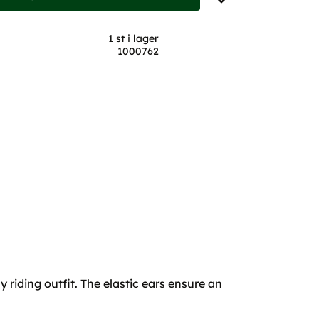
1 st i lager
1000762
 riding outfit. The elastic ears ensure an