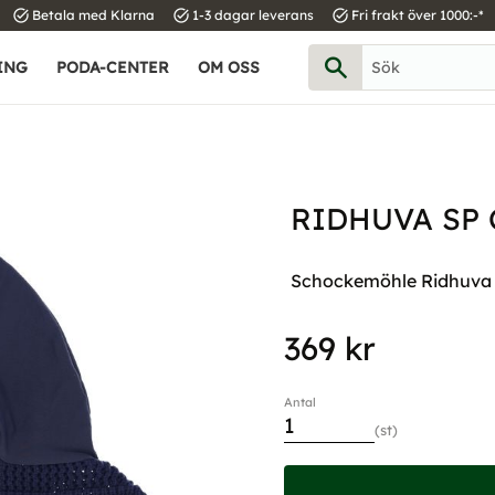
task_alt
task_alt
task_alt
Betala med Klarna
1-3 dagar leverans
Fri frakt över 1000:-*
ING
PODA-CENTER
OM OSS
RIDHUVA SP 
Schockemöhle Ridhuva S
369
kr
Antal
st