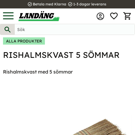
task_alt
task_alt
Betala med Klarna
1-3 dagar leverans
FAVOR
Meny
KUND
ALLA PRODUKTER
RISHALMSKVAST 5 SÖMMAR
Rishalmskvast med 5 sömmar