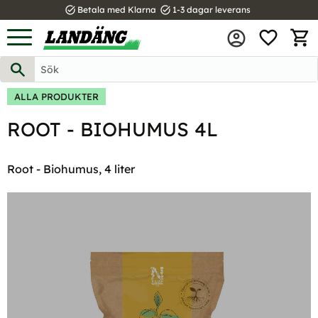
task_alt
task_alt
Betala med Klarna
1-3 dagar leverans
FAVOR
Meny
KUND
ALLA PRODUKTER
ROOT - BIOHUMUS 4L
Root - Biohumus, 4 liter