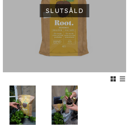
SLUTSÅLD
Rutnäts
Lis