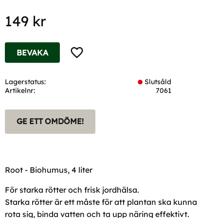
149
kr
Lägg till i favoriter
BEVAKA
Lagerstatus
Slutsåld
Artikelnr
7061
GE ETT OMDÖME!
Root - Biohumus, 4 liter
För starka rötter och frisk jordhälsa.
Starka rötter är ett måste för att plantan ska kunna
rota sig, binda vatten och ta upp näring effektivt.