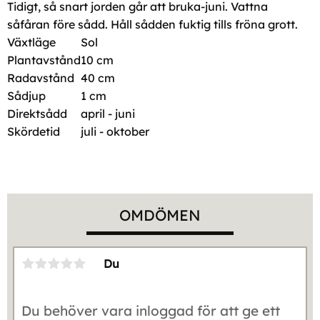
Tidigt, så snart jorden går att bruka-juni. Vattna
såfåran före sådd. Håll sådden fuktig tills fröna grott.
Växtläge
Sol
Plantavstånd
10 cm
Radavstånd
40 cm
Sådjup
1 cm
Direktsådd
april - juni
Skördetid
juli - oktober
OMDÖMEN
Du