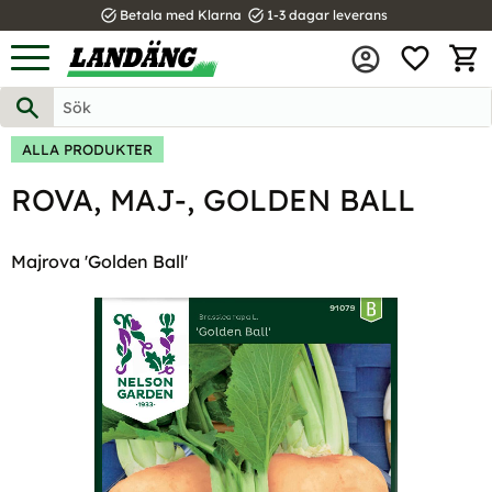
task_alt
task_alt
Betala med Klarna
1-3 dagar leverans
FAVOR
Meny
KUND
ALLA PRODUKTER
ROVA, MAJ-, GOLDEN BALL
Majrova 'Golden Ball'