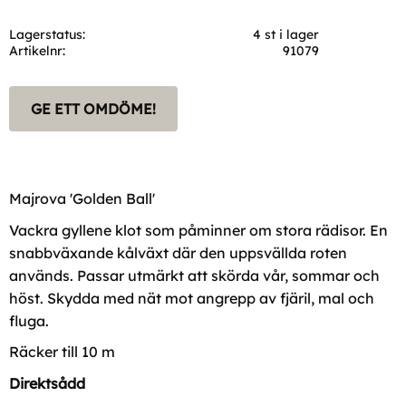
Lagerstatus
4 st i lager
Artikelnr
91079
GE ETT OMDÖME!
Majrova 'Golden Ball'
Vackra gyllene klot som påminner om stora rädisor. En
snabbväxande kålväxt där den uppsvällda roten
används. Passar utmärkt att skörda vår, sommar och
höst. Skydda med nät mot angrepp av fjäril, mal och
fluga.
Räcker till 10 m
Direktsådd