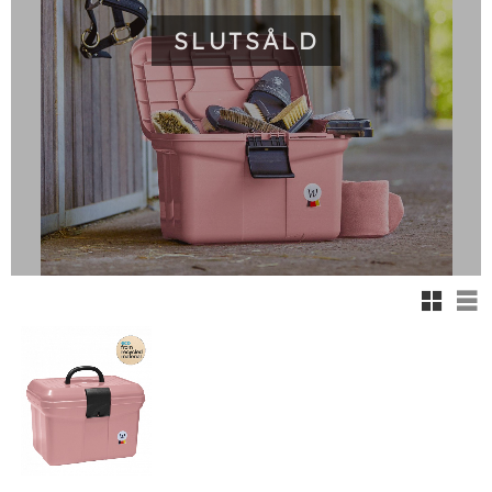
SLUTSÅLD
Rutnäts
Lis