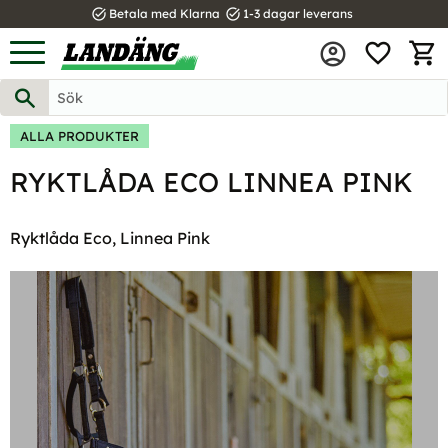
task_alt
task_alt
Betala med Klarna
1-3 dagar leverans
FAVOR
Meny
KUND
ALLA PRODUKTER
RYKTLÅDA ECO LINNEA PINK
Ryktlåda Eco, Linnea Pink