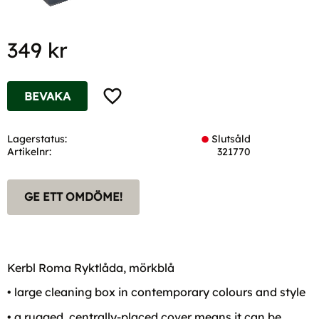
349
kr
Lägg till i favoriter
BEVAKA
Lagerstatus
Slutsåld
Artikelnr
321770
GE ETT OMDÖME!
Kerbl Roma Ryktlåda, mörkblå
• large cleaning box in contemporary colours and style
• a rugged, centrally-placed cover means it can be