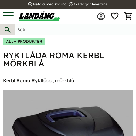
task_alt
task_alt
Betala med Klarna
1-3 dagar leverans
FAVOR
Meny
KUND
ALLA PRODUKTER
RYKTLÅDA ROMA KERBL
MÖRKBLÅ
Kerbl Roma Ryktlåda, mörkblå