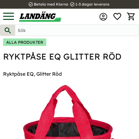
task_alt
task_alt
Betala med Klarna
1-3 dagar leverans
FAVOR
Meny
KUND
ALLA PRODUKTER
RYKTPÅSE EQ GLITTER RÖD
Ryktpåse EQ, Glitter Röd