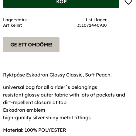
KÖP
Lagerstatus
1 st i lager
Artikelnr
351072440930
GE ETT OMDÖME!
Ryktpåse Eskadron Glossy Classic, Soft Peach.
universal bag for all a rider´s belongings
resistant glossy outer fabric with lots of pockets and
dirt-repellent closure at top
Eskadron emblem
high-quality silver shiny metal fittings
Material: 100% POLYESTER