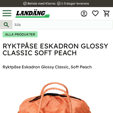
task_alt
task_alt
Betala med Klarna
1-3 dagar leverans
FAVOR
Meny
KUND
ALLA PRODUKTER
RYKTPÅSE ESKADRON GLOSSY
CLASSIC SOFT PEACH
Ryktpåse Eskadron Glossy Classic, Soft Peach