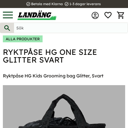
task_alt
task_alt
Betala med Klarna
1-3 dagar leverans
FAVOR
Meny
KUND
ALLA PRODUKTER
RYKTPÅSE HG ONE SIZE
GLITTER SVART
Ryktpåse HG Kids Grooming bag Glitter, Svart