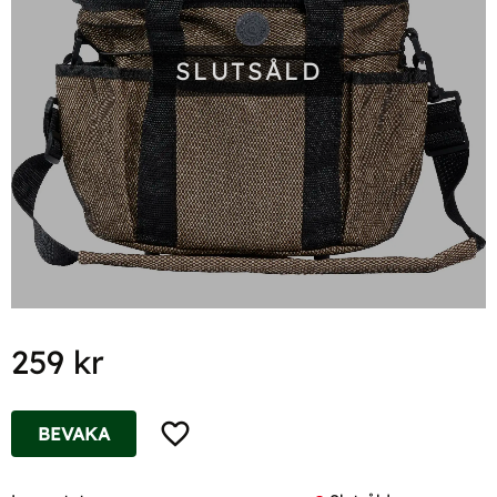
SLUTSÅLD
259
kr
Lägg till i favoriter
BEVAKA