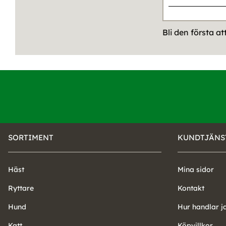
Bli den första a
SORTIMENT
KUNDTJÄNS
Häst
Mina sidor
Ryttare
Kontakt
Hund
Hur handlar j
Katt
Köpvillkor