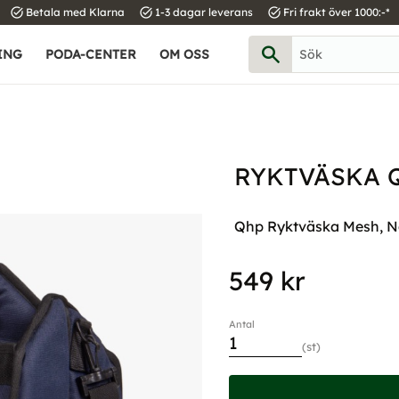
task_alt
task_alt
task_alt
Betala med Klarna
1-3 dagar leverans
Fri frakt över 1000:-*
ING
PODA-CENTER
OM OSS
RYKTVÄSKA 
Qhp Ryktväska Mesh, 
549
kr
Antal
st