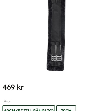
469
kr
Längd
40CM (EJ TILLGÄNGLIG)
70CM