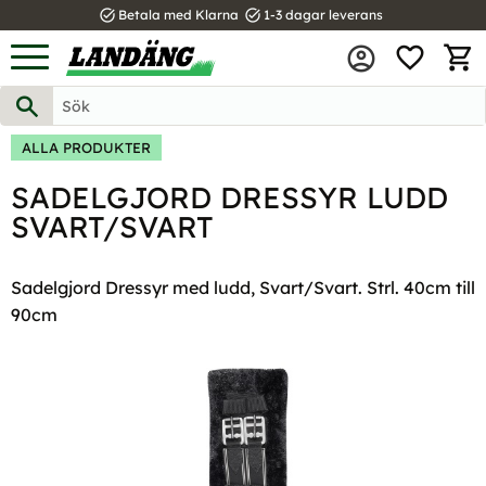
task_alt
task_alt
Betala med Klarna
1-3 dagar leverans
FAVOR
Meny
KUND
ALLA PRODUKTER
SADELGJORD DRESSYR LUDD
SVART/SVART
Sadelgjord Dressyr med ludd, Svart/Svart. Strl. 40cm till
90cm