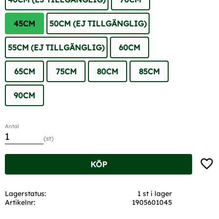
45CM
50CM (EJ TILLGÄNGLIG)
55CM (EJ TILLGÄNGLIG)
60CM
65CM
75CM
80CM
85CM
90CM
Antal
st
Lägg t
KÖP
Lagerstatus
1 st i lager
Artikelnr
1905601045