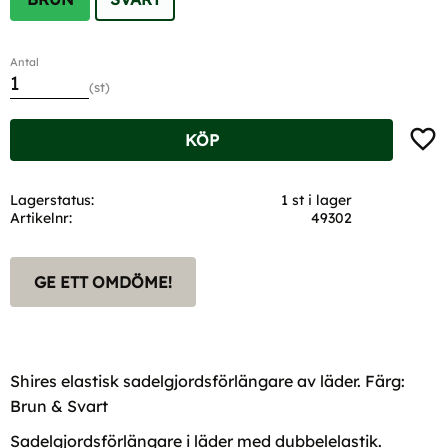
Antal
st
Lägg t
KÖP
Lagerstatus
1 st i lager
Artikelnr
49302
GE ETT OMDÖME!
Shires elastisk sadelgjordsförlängare av läder. Färg:
Brun & Svart
Sadelgjordsförlängare i läder med dubbelelastik.