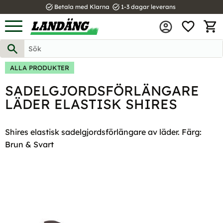
task_alt
task_alt
Betala med Klarna
1-3 dagar leverans
FAVOR
Meny
KUND
ALLA PRODUKTER
SADELGJORDSFÖRLÄNGARE
LÄDER ELASTISK SHIRES
Shires elastisk sadelgjordsförlängare av läder. Färg:
Brun & Svart