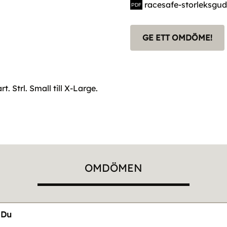
racesafe-storleksgu
GE ETT OMDÖME!
 Strl. Small till X-Large.
OMDÖMEN
Du