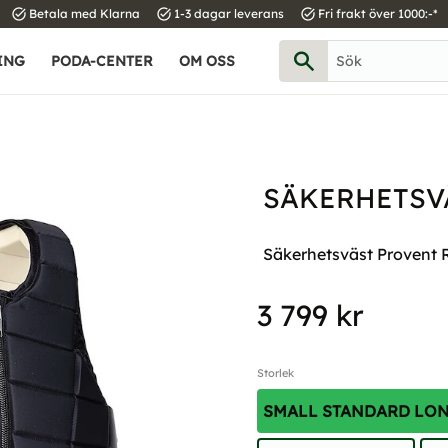
task_alt
task_alt
task_alt
Betala med Klarna
1-3 dagar leverans
Fri frakt över 1000:-*
ING
PODA-CENTER
OM OSS
SÄKERHETSV
Säkerhetsväst Provent Ra
3 799
kr
Storlek
SMALL STANDARD LO