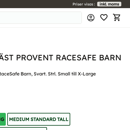
Priser visas
inkl. moms
FAVORIT
KUNDV
ÄST PROVENT RACESAFE BARN
ceSafe Barn, Svart. Strl. Small till X-Large
NG
MEDIUM STANDARD TALL