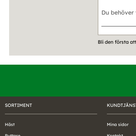
Bli den första a
SORTIMENT
KUNDTJÄNS
Häst
Mina sidor
Ryttare
Kontakt