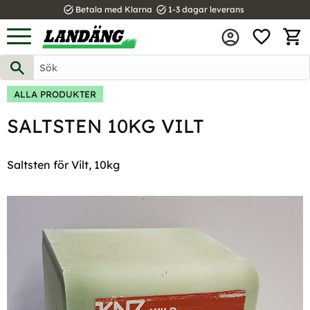
task_alt
task_alt
Betala med Klarna
1-3 dagar leverans
FAVOR
Meny
KUND
ALLA PRODUKTER
SALTSTEN 10KG VILT
Saltsten för Vilt, 10kg