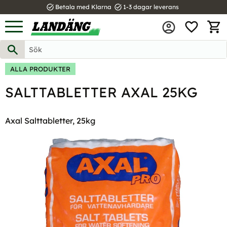
task_alt
task_alt
Betala med Klarna
1-3 dagar leverans
FAVOR
Meny
KUND
ALLA PRODUKTER
SALTTABLETTER AXAL 25KG
Axal Salttabletter, 25kg