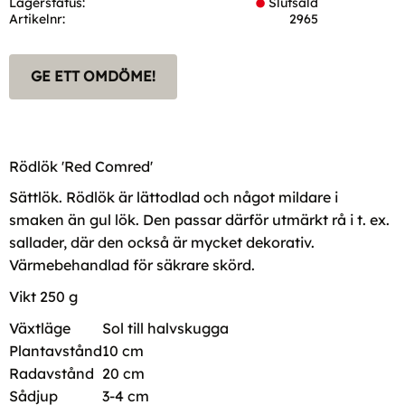
Lagerstatus
Slutsåld
Artikelnr
2965
GE ETT OMDÖME!
Rödlök 'Red Comred'
Sättlök. Rödlök är lättodlad och något mildare i
smaken än gul lök. Den passar därför utmärkt rå i t. ex.
sallader, där den också är mycket dekorativ.
Värmebehandlad för säkrare skörd.
Vikt 250 g
Växtläge
Sol till halvskugga
Plantavstånd
10 cm
Radavstånd
20 cm
Sådjup
3-4 cm