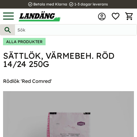
task_alt
task_alt
Betala med Klarna
1-3 dagar leverans
FAVOR
Meny
KUND
ALLA PRODUKTER
SÄTTLÖK, VÄRMEBEH. RÖD
14/24 250G
Rödlök 'Red Comred'