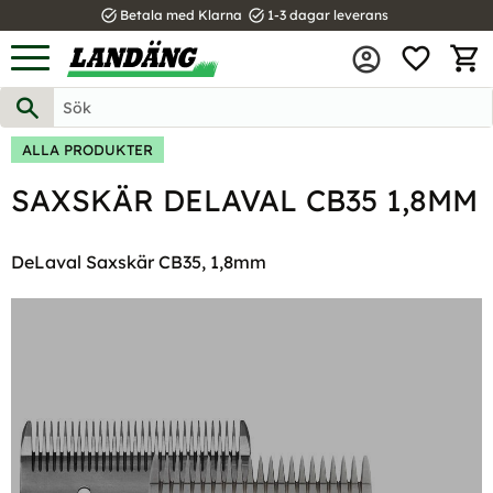
task_alt
task_alt
Betala med Klarna
1-3 dagar leverans
FAVOR
Meny
KUND
ALLA PRODUKTER
SAXSKÄR DELAVAL CB35 1,8MM
DeLaval Saxskär CB35, 1,8mm