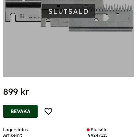
SLUTSÅLD
899
kr
Lägg till i favoriter
BEVAKA
Lagerstatus
Slutsåld
Artikelnr
94247115