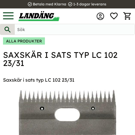
task_alt
task_alt
Betala med Klarna
1-3 dagar leverans
FAVOR
Meny
KUND
ALLA PRODUKTER
SAXSKÄR I SATS TYP LC 102
23/31
Saxskär i sats typ LC 102 23/31