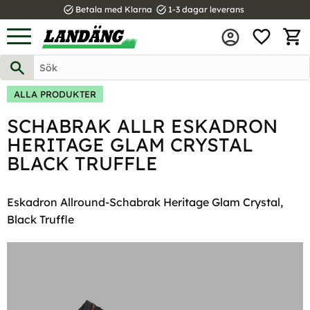
task_alt
task_alt
Betala med Klarna
1-3 dagar leverans
FAVOR
Meny
KUND
ALLA PRODUKTER
SCHABRAK ALLR ESKADRON
HERITAGE GLAM CRYSTAL
BLACK TRUFFLE
Eskadron Allround-Schabrak Heritage Glam Crystal,
Black Truffle