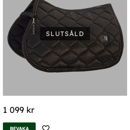
SLUTSÅLD
1 099
kr
Lägg till i favoriter
BEVAKA