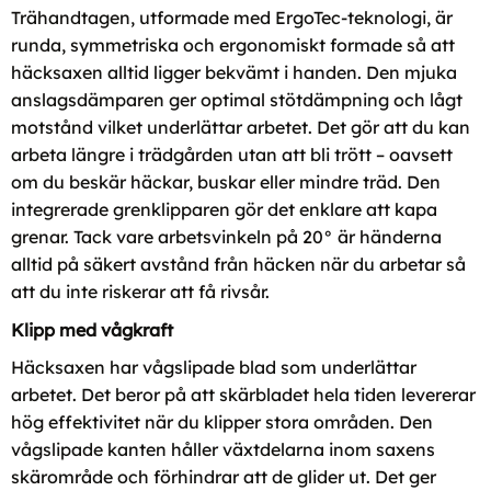
Trähandtagen, utformade med ErgoTec-teknologi, är
runda, symmetriska och ergonomiskt formade så att
häcksaxen alltid ligger bekvämt i handen. Den mjuka
anslagsdämparen ger optimal stötdämpning och lågt
motstånd vilket underlättar arbetet. Det gör att du kan
arbeta längre i trädgården utan att bli trött – oavsett
om du beskär häckar, buskar eller mindre träd. Den
integrerade grenklipparen gör det enklare att kapa
grenar. Tack vare arbetsvinkeln på 20° är händerna
alltid på säkert avstånd från häcken när du arbetar så
att du inte riskerar att få rivsår.
Klipp med vågkraft
Häcksaxen har vågslipade blad som underlättar
arbetet. Det beror på att skärbladet hela tiden levererar
hög effektivitet när du klipper stora områden. Den
vågslipade kanten håller växtdelarna inom saxens
skärområde och förhindrar att de glider ut. Det ger