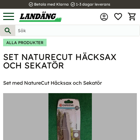
task_alt
task_alt
Betala med Klarna
1-3 dagar leverans
FAVOR
Meny
KUND
ALLA PRODUKTER
SET NATURECUT HÄCKSAX
OCH SEKATÖR
Set med NatureCut Häcksax och Sekatör