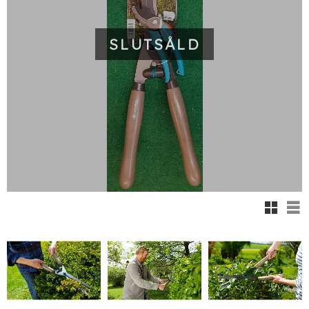
SLUTSÅLD
Rutnäts
Lis