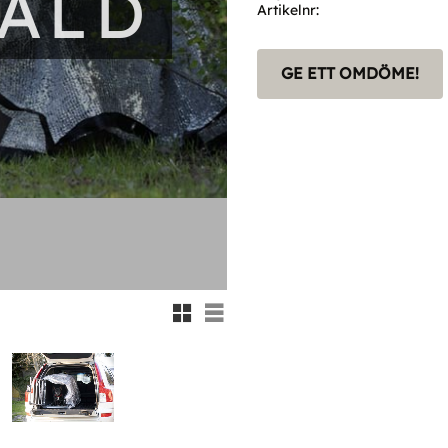
SÅLD
Artikelnr
GE ETT OMDÖME!
Rutnätsvy
Listvy