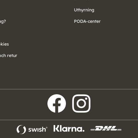
Uthyrning
ag?
PODA-center
okies
ch retur