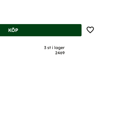
Lägg till i favoriter
KÖP
3 st i lager
2469