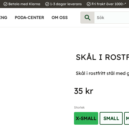
task_alt
task_alt
task_alt
Betala med Klarna
1-3 dagar leverans
Fri frakt över 1000:-*
ING
PODA-CENTER
OM OSS
SKÅL I ROST
Skål i rostfritt stål med
35
kr
Storlek
X-SMALL
SMALL