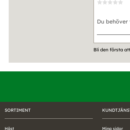
Bli den första a
SORTIMENT
KUNDTJÄNS
Häst
Mina sidor