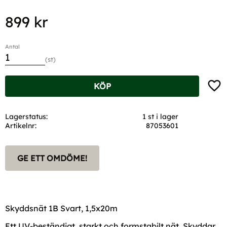
899
kr
Antal
st
Lägg t
KÖP
Lagerstatus
1 st i lager
Artikelnr
87053601
GE ETT OMDÖME!
Skyddsnät 1B Svart, 1,5x20m
Ett UV-beständigt, starkt och formstabilt nät. Skyddar