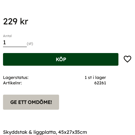
229
kr
Antal
st
Lägg t
KÖP
Lagerstatus
1 st i lager
Artikelnr
62261
GE ETT OMDÖME!
Skyddstak & liggplatta, 45x27x35cm