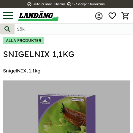
task_alt
task_alt
Betala med Klarna
1-3 dagar leverans
FAVOR
Meny
KUND
ALLA PRODUKTER
SNIGELNIX 1,1KG
SnigelNIX, 1,1kg