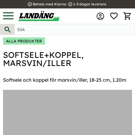
task_alt
task_alt
Betala med Klarna
1-3 dagar leverans
FAVOR
Meny
KUND
ALLA PRODUKTER
SOFTSELE+KOPPEL,
MARSVIN/ILLER
Softsele och koppel för marsvin/iller, 18-25 cm, 1.20m