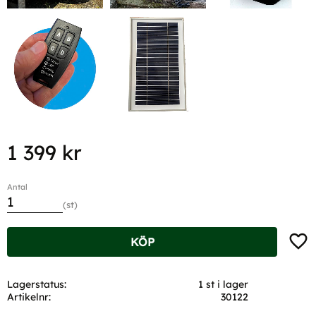
1 399
kr
Antal
st
Lägg t
KÖP
Lagerstatus
1 st i lager
Artikelnr
30122