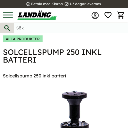
task_alt
task_alt
Betala med Klarna
1-3 dagar leverans
FAVOR
Meny
KUND
ALLA PRODUKTER
SOLCELLSPUMP 250 INKL
BATTERI
Solcellspump 250 inkl batteri