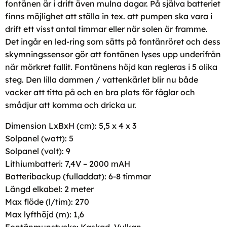
fontänen är i drift även mulna dagar. På själva batteriet
finns möjlighet att ställa in tex. att pumpen ska vara i
drift ett visst antal timmar eller när solen är framme.
Det ingår en led-ring som sätts på fontänröret och dess
skymningssensor gör att fontänen lyses upp underifrån
när mörkret fallit. Fontänens höjd kan regleras i 5 olika
steg. Den lilla dammen / vattenkärlet blir nu både
vacker att titta på och en bra plats för fåglar och
smådjur att komma och dricka ur.
Dimension LxBxH (cm): 5,5 x 4 x 3
Solpanel (watt): 5
Solpanel (volt): 9
Lithiumbatteri: 7,4V – 2000 mAH
Batteribackup (fulladdat): 6-8 timmar
Längd elkabel: 2 meter
Max flöde (l/tim): 270
Max lyfthöjd (m): 1,6