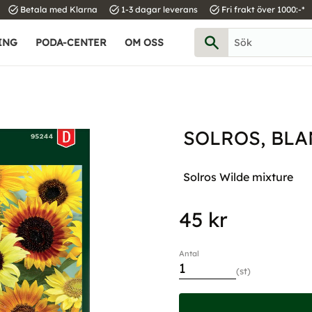
task_alt
task_alt
task_alt
Betala med Klarna
1-3 dagar leverans
Fri frakt över 1000:-*
ING
PODA-CENTER
OM OSS
SOLROS, BLA
Solros Wilde mixture
45
kr
Antal
st