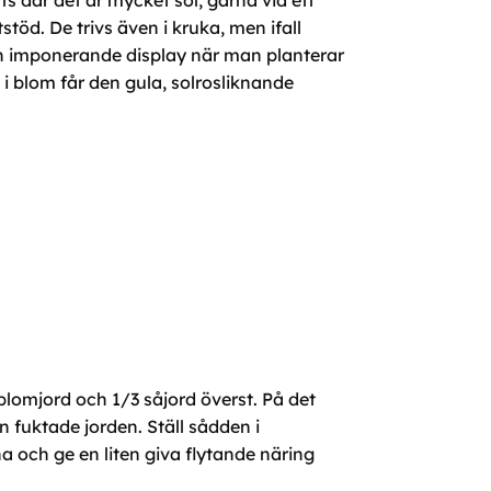
ts där det är mycket sol, gärna vid ett
töd. De trivs även i kruka, men ifall
å en imponerande display när man planterar
i blom får den gula, solrosliknande
blomjord och 1/3 såjord överst. På det
en fuktade jorden. Ställ sådden i
tna och ge en liten giva flytande näring