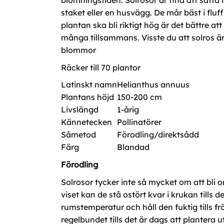
blomningstiden. Solrosor är fina att sätta 
staket eller en husvägg. De mår bäst i fluf
plantan ska bli riktigt hög är det bättre a
många tillsammans. Visste du att solros är
blommor
Räcker till 70 plantor
Latinskt namn
Helianthus annuus
Plantans höjd
150-200 cm
Livslängd
1-årig
Kännetecken
Pollinatörer
Såmetod
Förodling/direktsådd
Färg
Blandad
Förodling
Solrosor tycker inte så mycket om att bli 
viset kan de stå ostört kvar i krukan tills 
rumstemperatur och håll den fuktig tills frö
regelbundet tills det är dags att plantera ut