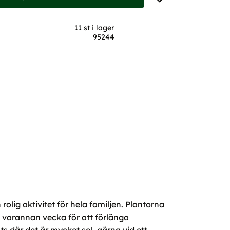
11 st i lager
95244
rolig aktivitet för hela familjen. Plantorna
n varannan vecka för att förlänga