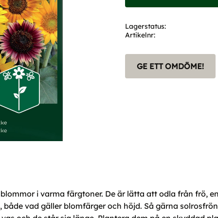
Lagerstatus
Artikelnr
GE ETT OMDÖME!
lommor i varma färgtoner. De är lätta att odla från frö, en 
g, både vad gäller blomfärger och höjd. Så gärna solrosfrö