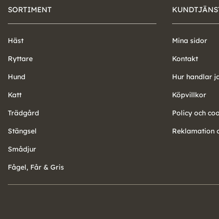
SORTIMENT
KUNDTJÄNS
Häst
Mina sidor
Ryttare
Kontakt
Hund
Hur handlar j
Katt
Köpvillkor
Trädgård
Policy och co
Stängsel
Reklamation o
Smådjur
Fågel, Får & Gris