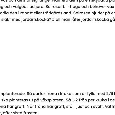
i vas och de står sig länge. Plantera dem på en skyddad pla
fig och välgödslad jord. Solrosor blir höga och behöver växts
tt odla den i rabatt eller trädgårdsland. Solrosen bjuder p
 släkt med jordärtskocka? Ifall man låter jordärtskocka gå 
omplanterade. Så därför fröna i kruka som är fylld med 2/3 
de ska planteras ut på växtplatsen. Så 1-2 frön per kruka i d
na har grott. När fröna har grott, ställ ljust och svalt. Vat
, efter sista frosten.