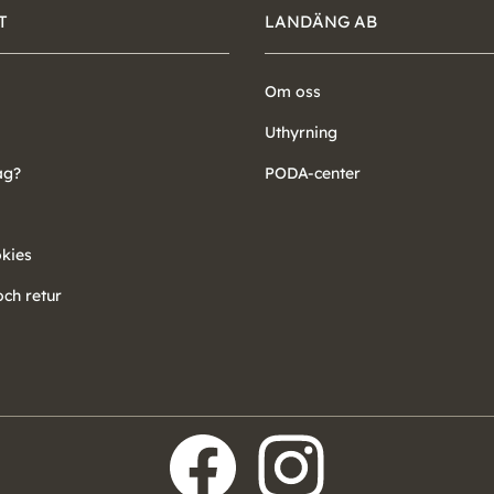
T
LANDÄNG AB
Om oss
Uthyrning
ag?
PODA-center
okies
ch retur