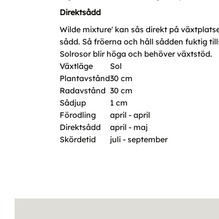
Direktsådd
Wilde mixture' kan sås direkt på växtplat
sådd. Så fröerna och håll sådden fuktig till
Solrosor blir höga och behöver växtstöd.
Växtläge
Sol
Plantavstånd
30 cm
Radavstånd
30 cm
Sådjup
1 cm
Förodling
april - april
Direktsådd
april - maj
Skördetid
juli - september