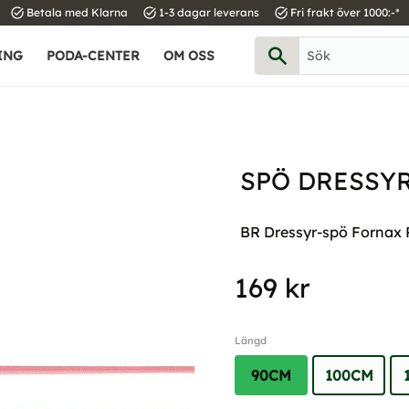
task_alt
task_alt
task_alt
Betala med Klarna
1-3 dagar leverans
Fri frakt över 1000:-*
ING
PODA-CENTER
OM OSS
SPÖ DRESSY
BR Dressyr-spö Fornax P
169
kr
Längd
90CM
100CM