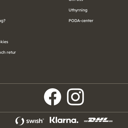
Uthyrning
ag?
PODA-center
okies
ch retur