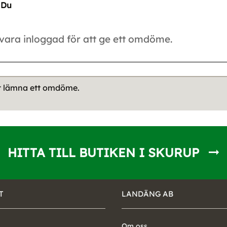
Du
tt lämna ett omdöme.
HITTA TILL BUTIKEN I SKURUP
T
LANDÄNG AB
Om oss