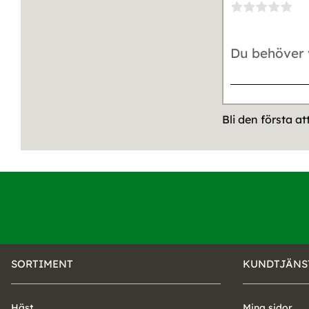
Bli den första a
SORTIMENT
KUNDTJÄNS
Häst
Mina sidor