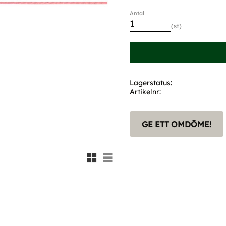
Antal
st
Lagerstatus
Artikelnr
GE ETT OMDÖME!
Rutnätsvy
Listvy