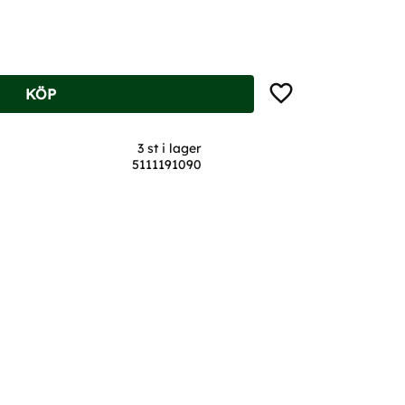
Lägg till i favoriter
KÖP
3 st i lager
5111191090