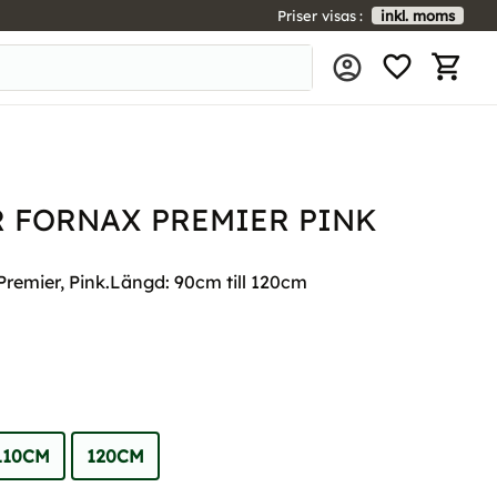
Priser visas
inkl. moms
FAVORIT
KUNDV
R FORNAX PREMIER PINK
remier, Pink.Längd: 90cm till 120cm
110CM
120CM