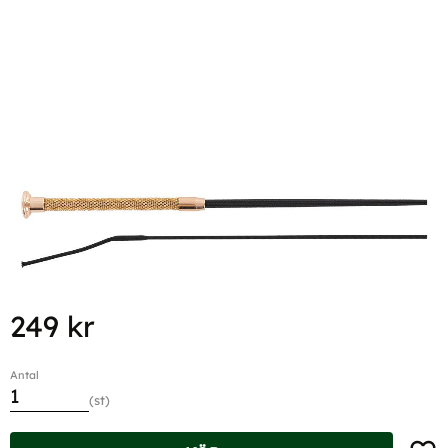
249
kr
Antal
st
Lägg t