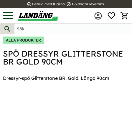
task_alt
task_alt
Betala med Klarna
1-3 dagar leverans
FAVOR
Meny
KUND
ALLA PRODUKTER
SPÖ DRESSYR GLITTERSTONE
BR GOLD 90CM
Dressyr-spö Glitterstone BR, Gold. Längd 90cm