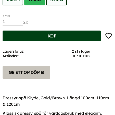
Antal
st
Lägg t
KÖP
Lagerstatus
2 st i lager
Artikelnr
103101102
GE ETT OMDÖME!
Dressyr-spö Klyde, Gold/Brown. Längd 100cm, 110cm
& 120cm
Klassisk dressyrspö för vardagsbruk med eleganta