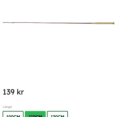
139
kr
Längd
100CM
110CM
120CM