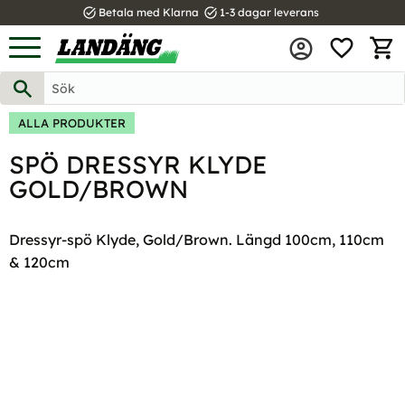
task_alt
task_alt
Betala med Klarna
1-3 dagar leverans
FAVOR
Meny
KUND
ALLA PRODUKTER
SPÖ DRESSYR KLYDE
GOLD/BROWN
Dressyr-spö Klyde, Gold/Brown. Längd 100cm, 110cm
& 120cm