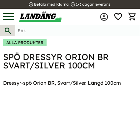
task_alt
task_alt
Betala med Klarna
1-3 dagar leverans
FAVOR
Meny
KUND
ALLA PRODUKTER
SPÖ DRESSYR ORION BR
SVART/SILVER 100CM
Dressyr-spö Orion BR, Svart/Silver. Längd 100cm