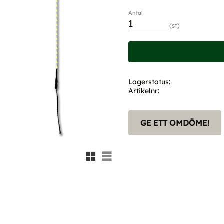
Antal
st
Lagerstatus
Artikelnr
GE ETT OMDÖME!
Rutnätsvy
Listvy