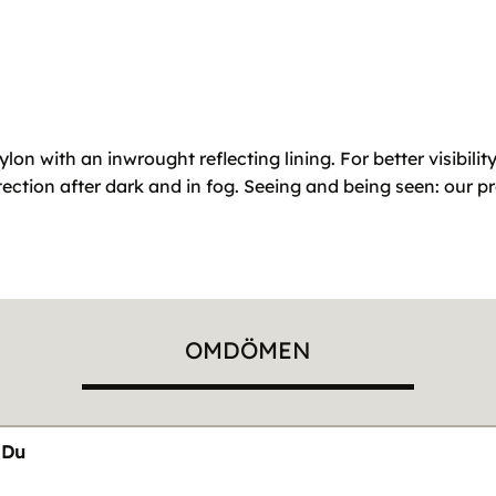
on with an inwrought reflecting lining. For better visibili
otection after dark and in fog. Seeing and being seen: our
OMDÖMEN
Du