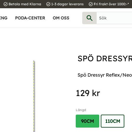
task_alt
task_alt
task_alt
Betala med Klarna
1-3 dagar leverans
Fri frakt över 1000:-*
ING
PODA-CENTER
OM OSS
SPÖ DRESSY
Spö Dressyr Reflex/Ne
129
kr
Längd
90CM
110CM