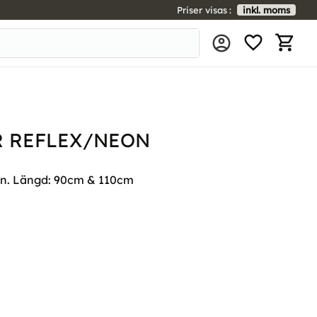
Priser visas
inkl. moms
FAVORIT
KUNDV
R REFLEX/NEON
on. Längd: 90cm & 110cm