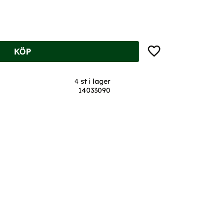
Lägg till i favoriter
KÖP
4 st i lager
14033090