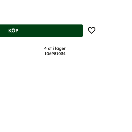
Lägg till i favoriter
KÖP
4 st i lager
106981034