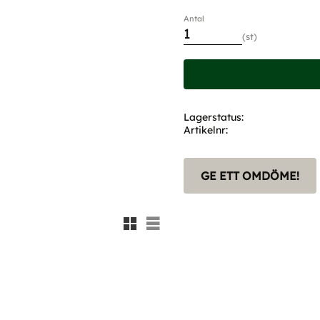
Antal
st
Lagerstatus
Artikelnr
GE ETT OMDÖME!
Rutnätsvy
Listvy