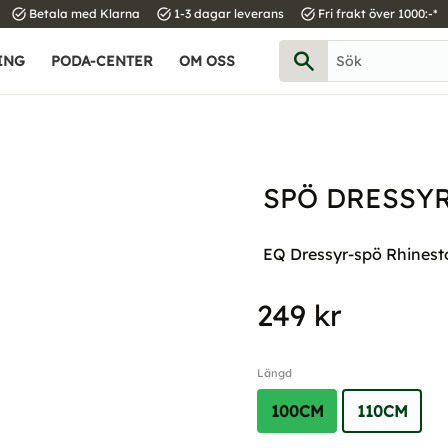
task_alt
task_alt
task_alt
Betala med Klarna
1-3 dagar leverans
Fri frakt över 1000:-*
ING
PODA-CENTER
OM OSS
SPÖ DRESSYR
EQ Dressyr-spö Rhinest
249
kr
Längd
100CM
110CM