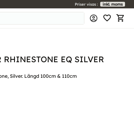
Priser visas
inkl. moms
FAVORIT
KUNDV
 RHINESTONE EQ SILVER
one, Silver. Längd 100cm & 110cm