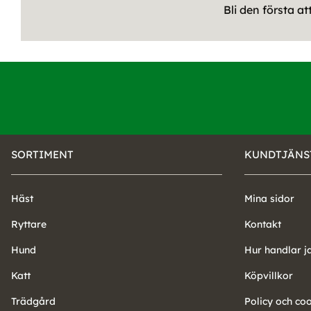
Bli den första a
SORTIMENT
KUNDTJÄNS
Häst
Mina sidor
Ryttare
Kontakt
Hund
Hur handlar j
Katt
Köpvillkor
Trädgård
Policy och co