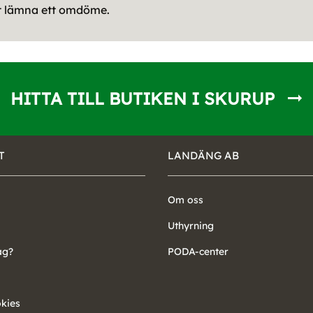
tt lämna ett omdöme.
HITTA TILL BUTIKEN I SKURUP
T
LANDÄNG AB
Om oss
Uthyrning
ag?
PODA-center
okies