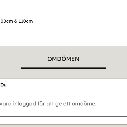
d 100cm & 110cm
OMDÖMEN
Du