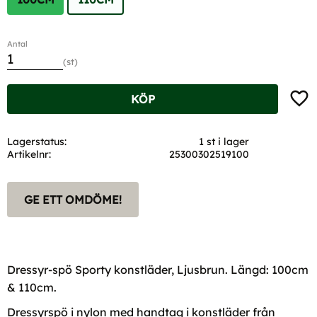
Antal
st
Lägg t
KÖP
Lagerstatus
1 st i lager
Artikelnr
25300302519100
GE ETT OMDÖME!
Dressyr-spö Sporty konstläder, Ljusbrun. Längd: 100cm
& 110cm.
Dressyrspö i nylon med handtag i konstläder från