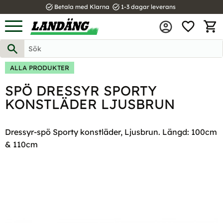
task_alt
task_alt
Betala med Klarna
1-3 dagar leverans
FAVOR
Meny
KUND
ALLA PRODUKTER
SPÖ DRESSYR SPORTY
KONSTLÄDER LJUSBRUN
Dressyr-spö Sporty konstläder, Ljusbrun. Längd: 100cm
& 110cm