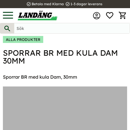
task_alt
task_alt
Betala med Klarna
1-3 dagar leverans
FAVOR
Meny
KUND
ALLA PRODUKTER
SPORRAR BR MED KULA DAM
30MM
Sporrar BR med kula Dam, 30mm