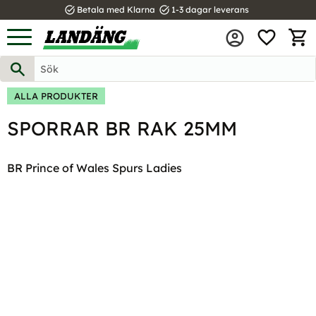
task_alt
task_alt
Betala med Klarna
1-3 dagar leverans
FAVOR
Meny
KUND
ALLA PRODUKTER
SPORRAR BR RAK 25MM
BR Prince of Wales Spurs Ladies