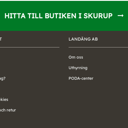
HITTA TILL BUTIKEN I SKURUP
T
LANDÄNG AB
Om oss
Uthyrning
ag?
PODA-center
okies
ch retur