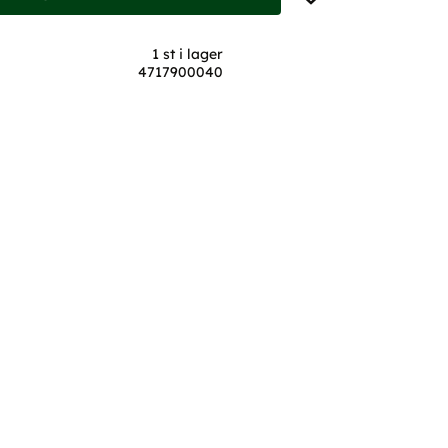
1 st i lager
4717900040