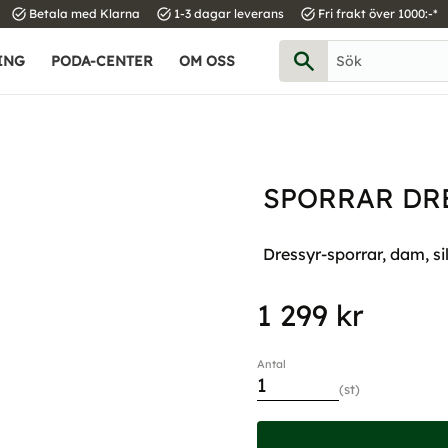
task_alt
task_alt
task_alt
Betala med Klarna
1-3 dagar leverans
Fri frakt över 1000:-*
ING
PODA-CENTER
OM OSS
SPORRAR DR
Dressyr-sporrar, dam, s
1 299
kr
Antal
st