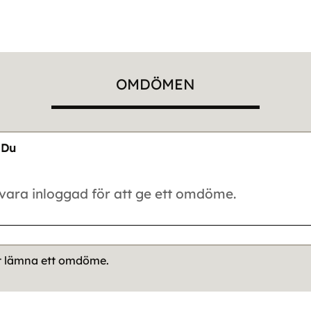
OMDÖMEN
Du
tt lämna ett omdöme.