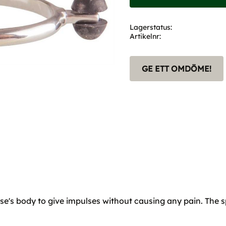
Lagerstatus
Artikelnr
GE ETT OMDÖME!
orse's body to give impulses without causing any pain. The s