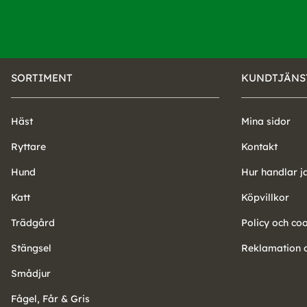
SORTIMENT
KUNDTJÄNS
Häst
Mina sidor
Ryttare
Kontakt
Hund
Hur handlar j
Katt
Köpvillkor
Trädgård
Policy och co
Stängsel
Reklamation o
Smådjur
Fågel, Får & Gris