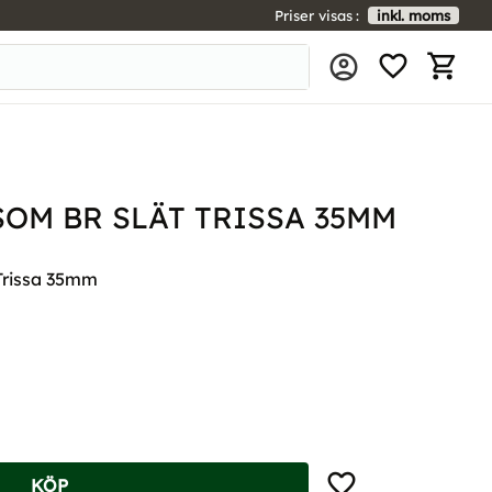
Priser visas
inkl. moms
FAVORIT
KUNDV
OM BR SLÄT TRISSA 35MM
Trissa 35mm
Lägg till i favoriter
KÖP