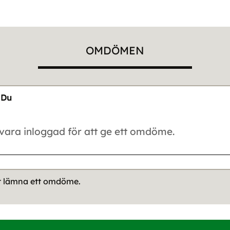
OMDÖMEN
Du
tt lämna ett omdöme.