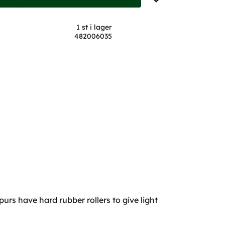
1 st i lager
482006035
purs have hard rubber rollers to give light