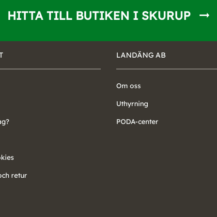
HITTA TILL BUTIKEN I SKURUP
T
LANDÄNG AB
Om oss
Uthyrning
ag?
PODA-center
okies
ch retur