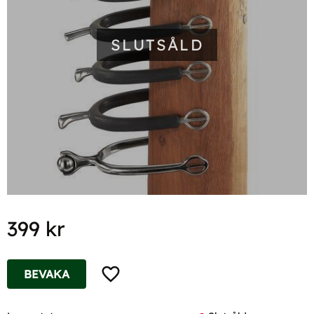
SLUTSÅLD
399
kr
Lägg till i favoriter
BEVAKA