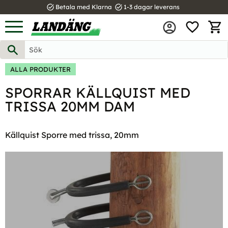
task_alt
task_alt
Betala med Klarna
1-3 dagar leverans
FAVOR
Meny
KUND
ALLA PRODUKTER
SPORRAR KÄLLQUIST MED
TRISSA 20MM DAM
Källquist Sporre med trissa, 20mm