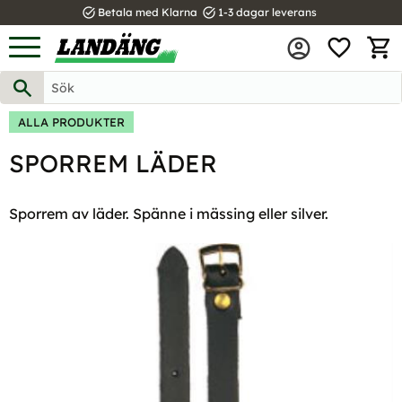
task_alt
task_alt
Betala med Klarna
1-3 dagar leverans
FAVOR
Meny
KUND
ALLA PRODUKTER
SPORREM LÄDER
Sporrem av läder. Spänne i mässing eller silver.