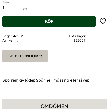
Antal
st
Lägg t
KÖP
Lagerstatus
1 st i lager
Artikelnr
823007
GE ETT OMDÖME!
Sporrem av läder. Spänne i mässing eller silver.
OMDÖMEN