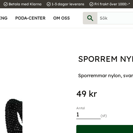
task_alt
task_alt
task_alt
Betala med Klarna
1-3 dagar leverans
Fri frakt över 1000:-*
ING
PODA-CENTER
OM OSS
SPORREM NY
Sporremmar nylon, svar
49
kr
Antal
st