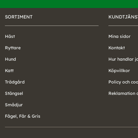
SORTIMENT
KUNDTJÄNS
Häst
Mina sidor
Ryttare
Kontakt
Hund
Hur handlar j
Katt
Köpvillkor
Trädgård
Policy och co
Stängsel
Reklamation o
Smådjur
Fågel, Får & Gris