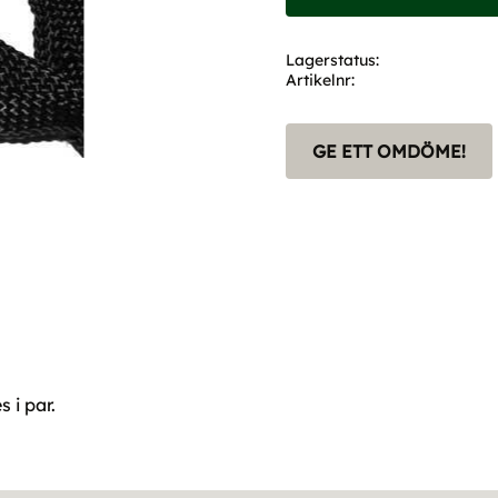
Lagerstatus
Artikelnr
GE ETT OMDÖME!
 i par.