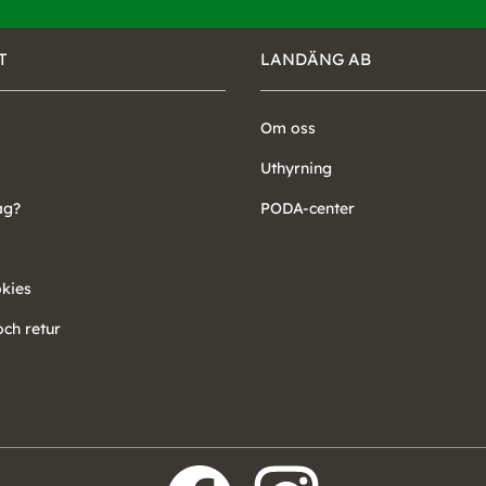
T
LANDÄNG AB
Om oss
Uthyrning
ag?
PODA-center
okies
ch retur