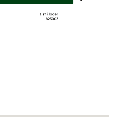
1 st i lager
823003