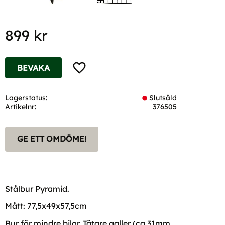
899
kr
Lägg till i favoriter
BEVAKA
Lagerstatus
Slutsåld
Artikelnr
376505
GE ETT OMDÖME!
Stålbur Pyramid.
Mått: 77,5x49x57,5cm
Bur för mindre bilar. Tätare galler (ca 31mm