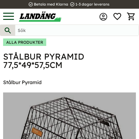
task_alt
task_alt
Betala med Klarna
1-3 dagar leverans
FAVOR
Meny
KUND
ALLA PRODUKTER
STÅLBUR PYRAMID
77,5*49*57,5CM
Stålbur Pyramid