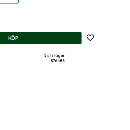
Lägg till i favoriter
KÖP
1 st i lager
376456