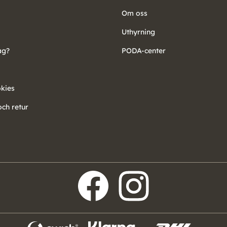
Om oss
Uthyrning
ag?
PODA-center
okies
ch retur