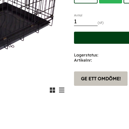
Antal
st
Lagerstatus
Artikelnr
GE ETT OMDÖME!
Rutnätsvy
Listvy