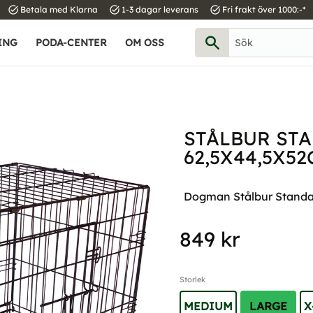
task_alt
task_alt
task_alt
Betala med Klarna
1-3 dagar leverans
Fri frakt över 1000:-*
ING
PODA-CENTER
OM OSS
STÅLBUR ST
62,5X44,5X5
Dogman Stålbur Standar
849
kr
Storlek
MEDIUM
LARGE
X