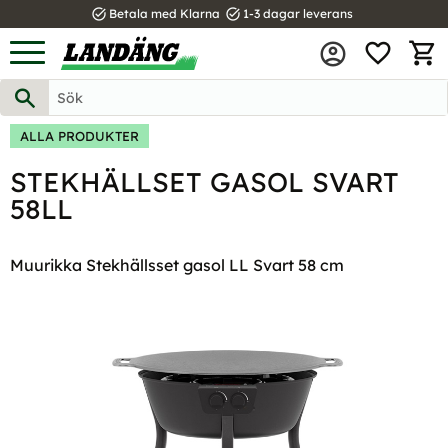
task_alt
task_alt
Betala med Klarna
1-3 dagar leverans
FAVOR
Meny
KUND
ALLA PRODUKTER
STEKHÄLLSET GASOL SVART
58LL
Muurikka Stekhällsset gasol LL Svart 58 cm